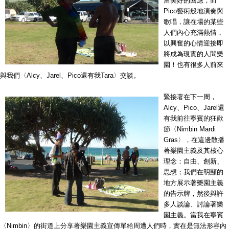
當美好的回應，而
Pico藝術般地演奏與
歌唱，讓在場的某些
人們內心充滿熱情，
以興奮的心情迎接即
將成為現實的人間樂
園！也有很多人前來
與我們〈Alcy、Jarel、Pico還有我Tara〉交談。
緊接著在下一周，
Alcy、Pico、Jarel還
有我前往寧賓的狂歡
節〈Nimbin Mardi
Gras〉，在這邊散播
著樂園主義及其核心
理念：自由、創新、
思想；我們在明顯的
地方展示著樂園主義
的告示牌，然後與許
多人談論、討論著樂
園主義。當我在寧賓
〈Nimbin〉的街道上分享著樂園主義宣傳單給周遭人們時，實在是無法形容內