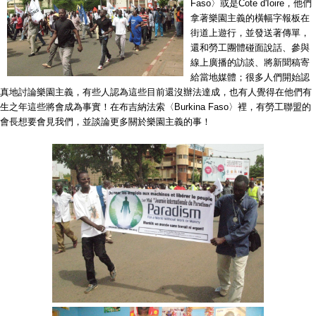
Faso〉或是Cote d'Ioire，他們
拿著樂園主義的橫幅字報板在
街道上遊行，並發送著傳單，
還和勞工團體碰面說話、參與
線上廣播的訪談、將新聞稿寄
給當地媒體；很多人們開始認
真地討論樂園主義，有些人認為這些目前還沒辦法達成，也有人覺得在他們有
生之年這些將會成為事實！在布吉納法索〈Burkina Faso〉裡，有勞工聯盟的
會長想要會見我們，並談論更多關於樂園主義的事！