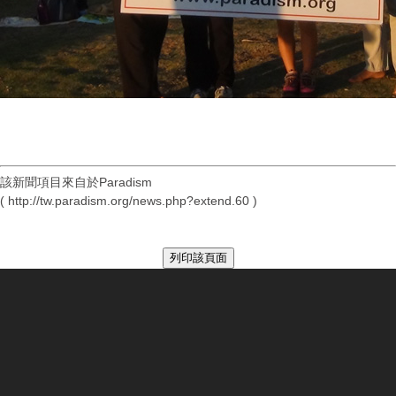
該新聞項目來自於Paradism
( http://tw.paradism.org/news.php?extend.60 )