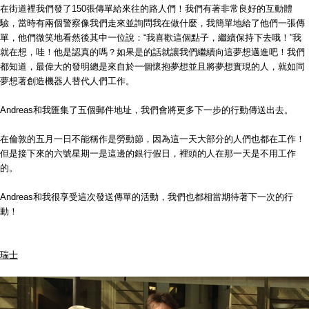
在街道裡我們發了150張傳單給來往的路人們！我們有著非常良好的互動體
驗，當時有兩個警察像我們走來並詢問我在做什麼，我簡單地給了他們一張傳
單，他們微笑地看然後其中一位說：“我喜歡這個點子，繼續保持下去哦！”我
就在想，哇！他是認真的嗎？如果是的話就讓我們繼續向這夢想邁進吧！我們
都知道，最偉大的發明總是來自於一個懷抱夢想並且將夢想實現的人，就如同
夢想著創造機器人替代人們工作。
Andreas和我匯集了五個郵件地址，我們會將更多下一步的行動傳送出去。
在倫敦的五月一日不能稱作是勞動節，因為這一天大部分的人們也都在工作！
但是接下來的六號星期一是這邊的銀行假日，裡頭的人在那一天是不用工作
的。
Andreas和我很享受這次發送傳單的活動，我們也都相當期待著下一次的行
動！
瑞士