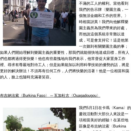
不滿的工人的權利。當他看到
我們的告示牌〈樂園主義，一
個無須金錢和工作的世界。〉
時相當訝異！我們向他解釋樂
園主義所為我們帶來的好處，
而他說這個系統非常難以達
成，可是會支持它！這是他第
一次聽到有關樂園主義的事；
如果人們開始理解到樂園主義的重要性，那我們就能很快地達成目標，所有人
們也都將過得更快樂！他也有些羞愧地向我們表示，他常督促大家置身工作
裡、尋求有尊嚴地對待工人；但是如果能加以利用科學技術的優勢的話，將是
更好的解決辦法！不須再有任何工作，人們將快樂的活著！他是一位相當和藹
的人，臉上也隨時充滿著笑容。
布吉納法索〈Burkina Faso〉 ─ 瓦加杜古〈Ouagadougou〉
我們5月1日在卡瑪〈Kama〉的
慶祝活動對大部分人來說是一
項相當美好的經驗！在某些地
區像是布吉納法索〈Burkina