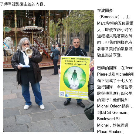
了傳單裡樂園主義的內容。
在波爾多
〈Bordeaux〉，由
Marc帶領的五位雷爾
人，即使在兩小時的
過程裡夾雜著兩次陣
雨，但我們同樣也有
著非常美好的散播體
驗並樂於享受。
巴黎的團隊，在Jean
Pierre以及Michel的引
領下組成了十七人的
遊行團隊，拿著告示
牌與傳單進行四公里
的遊行！他們從St
Michel Odeon起身，
到Bd St Germain、
Boulevard St
Michel，然後經過
Place Maubert、