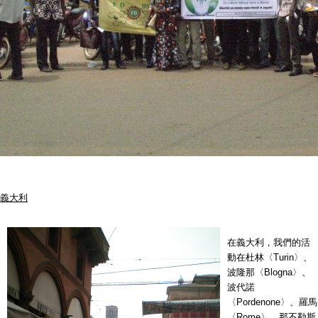
義大利
在義大利，我們的活
動在杜林〈Turin〉、
波隆那〈Blogna〉、
波代諾
〈Pordenone〉、羅馬
〈Rome〉、那不勒斯