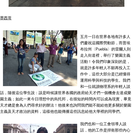
墨西哥
五月一日在世界各地有許多人
們慶祝這國際勞動節，而普埃
布拉州〈Puebla〉的雷爾人則
走入街道裡，舉行了樂園主義
活動！令我們印象深刻的是，
就是許多年輕人不願再投入工
作中，這些大部分是已經懂得
運用科學與科技的學生。我們
和一位就讀物理系的年輕人談
話，隨後這位學生說：該是時候讓世界各國的政府給天才們一個機會去達成樂
園主義；如此一來今日理想中的烏托邦，在很短的時間內可以成為現實，畢竟
天才總是會為人們尋求好的辦法！他後來也詢問我們能不能給他更多關於樂園
主義及天才政治的資料，這樣他也能傳播這些訊息給他大學裡的同學們。
我們也和一位工會領導人談
話，他的工作是捍衛那些內心