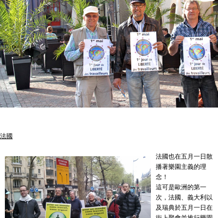
法國
法國也在五月一日散
播著樂園主義的理
念！
這可是歐洲的第一
次，法國、義大利以
及瑞典於五月一日在
街上聚會並推行樂園