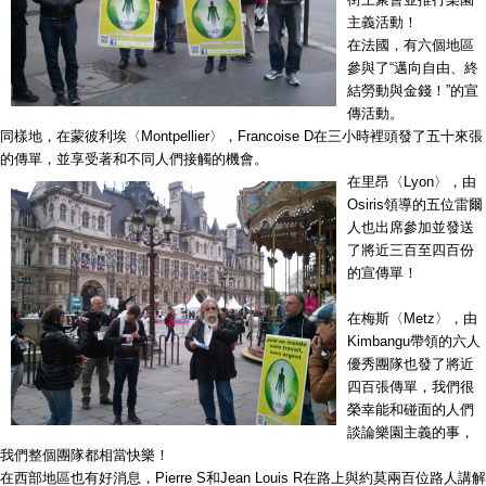
主義活動！
在法國，有六個地區
參與了“邁向自由、終
結勞動與金錢！”的宣
傳活動。
同樣地，在蒙彼利埃〈Montpellier〉，Francoise D在三小時裡頭發了五十來張
的傳單，並享受著和不同人們接觸的機會。
在里昂〈Lyon〉，由
Osiris領導的五位雷爾
人也出席參加並發送
了將近三百至四百份
的宣傳單！
在梅斯〈Metz〉，由
Kimbangu帶領的六人
優秀團隊也發了將近
四百張傳單，我們很
榮幸能和碰面的人們
談論樂園主義的事，
我們整個團隊都相當快樂！
在西部地區也有好消息，Pierre S和Jean Louis R在路上與約莫兩百位路人講解