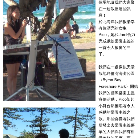
個場地讓我們大家聚
在一起散播這些訊
息！
於北海岸我們很榮幸
有位漂亮的女生
Pico，她和Jarel合力
完成獻給樂園主義的
一首令人振奮的曲
子。
我們在一處像似天堂
般地拜倫灣海灘公園
〈Byron Bay
Foreshore Park〉開始
我們的國際樂園主義
宣傳活動，Pico架起
小舞台然後唱著令人
感動的樂園主義之
歌。那些喜愛著我們
所發出去樂園主義傳
單的人們與我們有相