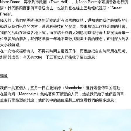
Notre-Dame，再來到市政廳〈Town Hall〉，由Jean Pierre拿著擴音器進行演
講！我們將四百張傳單發送出去，也被刊登在線上巴黎報紙裡頭：“Street
Press”。
幾天前，我們的團隊傳送新聞稿給所有法國的媒體，通知他們我們將採取的行
動以及我們訊息的內容：透過科學技術的發展，帶來無須工作與金錢的社會。
我們的活動在法國各地上演，而在瑞士與義大利也同時進行著！我祝福著每一
位來參加的朋友，我們將年復一年地不斷散播樂園主義的理念，直到深入到各
大小城鎮裡。
在一次地祝福所有人，不再花時間去慶祝工作，而應該把自由時間用在思考、
創新與成長！今天有大約一千五百位人們接收了這些訊息！
德國
我們一共五個人，五月一日在曼海姆〈Mannheim〉進行著發傳單的活動！
在曼海姆〈Mannheim〉集結著勞工聯盟的人們，然後我們給了他們宣傳單，
並進行著熱烈的討論；他們其中的幾位還想上網查看我們的更多訊息！