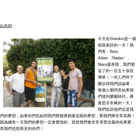
以色列
今天在Shenkin是一個
相當美好的一天！我
們有：Roni、
Adam〈Nadav〉、
Nava還有我，我們發
送了約一百五十張宣
傳單！一些人們停下
腳步與我們談論著，
每個人都同意如果我
們達到樂園時代，將
會是非常棒的一天！
我們告訴他們這是我
們的夢想，如果你們也如同我們那樣懷抱著這樣的夢想，那我們將非常高興！
因為總有一天我們的夢想一定會實現的，當然我們會非常享受這最終的果實，
而我們也想再見到你們！