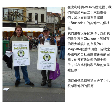
在比利時的Wallony區域裡，我
們寄信給兩百二十六位市長
們，加上在首都布魯塞爾
〈Brussels〉的其他十九個社
區。
我們沒有太多的期待，然而我
們收到來自Charleroi〈該城市
的最大城鎮〉的市長Paul
Magnette的熱情回應；除此之
外還有來自社會團體會長的回
應，他擁有政治學的博士學
位，並在比利時和巴黎的大學
裡任教！
四百份傳單都發送出去了！也
很感謝他們的回應！