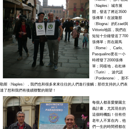
〈Naples〉城市展
開，發送了將近3500
張傳單！在波隆那
〈Blogna〉的Ezael與
Vittorio地區，我們在
短短十分鐘發送了700
張傳單；而在羅馬
〈Rome〉、Carlo、
Pasqualino更在一小
時裡發了2000張傳
單；同樣地，在杜林
〈Turin〉、波代諾
〈Pordenone〉、那不
勒斯〈Naples〉，我們也和很多來來往往的人們進行接觸；那些支持的人們表
達了想和我們有後續聯繫的期望！
每個人都喜愛樂園主
義計畫，尤其現在的
這個時機點！但有些
老年人不算在內，他
們一生的時間裡都在