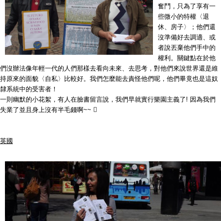
奮鬥，只為了享有一
些微小的特權〈退
休、房子〉；他們還
沒準備好去調適、或
者說丟棄他們手中的
權利。關鍵點在於他
們沒辦法像年輕一代的人們那樣去看向未來、去思考，對他們來說世界還是維
持原來的面貌〈自私〉比較好。我們怎麼能去責怪他們呢，他們畢竟也是這奴
隸系統中的受害者！
一則幽默的小花絮，有人在臉書留言說，我們早就實行樂園主義了! 因為我們
失業了並且身上沒有半毛錢啊~~ 
英國