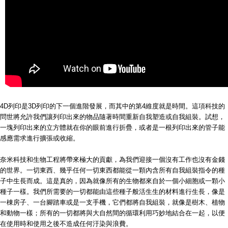
4D列印是3D列印的下一個進階發展，而其中的第4維度就是時間。這項科技的
問世將允許我們讓列印出來的物品隨著時間重新自我塑造或自我組裝。試想，
一塊列印出來的立方體就在你的眼前進行折疊，或者是一根列印出來的管子能
感應需求進行擴張或收縮。
奈米科技和生物工程將帶來極大的貢獻，為我們迎接一個沒有工作也沒有金錢
的世界。一切東西、幾乎任何一切東西都能從一顆內含所有自我組裝指令的種
子中生長而成。這是真的，因為就像所有的生物都來自於一個小細胞或一顆小
種子一樣。我們所需要的一切都能由這些種子般活生生的材料進行生長，像是
一棟房子、一台腳踏車或是一支手機，它們都將自我組裝，就像是樹木、植物
和動物一樣；所有的一切都將與大自然間的循環利用巧妙地結合在一起，以便
在使用時和使用之後不造成任何汙染與浪費。