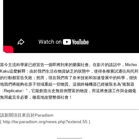
當今主流科學家已經宣告一個即將到來的樂園社會。在影片的談話中，Michio
Kaku這麼解釋：由於我們生活在物資缺乏的狀態中，使得各種嘗試通往烏托邦
的行動都宣告失敗；然而，現在我們有了奈米技術和加速發展中的科學，很快
地我們將能夠在原子領域重組一切物質。這個終極機器已經被取名為“複製器
〈Replicator〉”，它能創造出史無前例豐富的物資，而這將會讓工作與金錢毫
無用處且非必要，徹底地改變整個社會！
該新聞項目來自於Paradism
( http://tw.paradism.org/news.php?extend.55 )