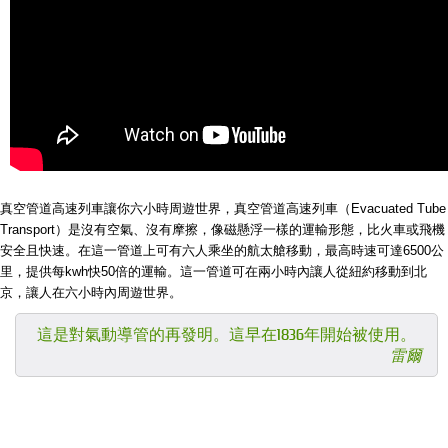
真空管道高速列車讓你六小時周遊世界，真空管道高速列車（Evacuated Tube
Transport）是沒有空氣、沒有摩擦，像磁懸浮一樣的運輸形態，比火車或飛機
安全且快速。在這一管道上可有六人乘坐的航太艙移動，最高時速可達6500公
里，提供每kwh快50倍的運輸。這一管道可在兩小時內讓人從紐約移動到北
京，讓人在六小時內周遊世界。
這是對氣動導管的再發明。這早在1836年開始被使用。
雷爾