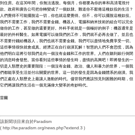
到住房。在這30年間，你無法逃脫。每個月，你都要為你的車和高清電視付
款。政府和廣告公司把你轉變成了一個奴隸。難道你不厭倦這種奴役的生活？
人們覺得不可能擺脫這一切，你也就這麼覺得。但不，你可以擺脫這種奴役。
我們不需要工作，我們不需要金錢。機器人、電腦和納米技術的組合可以完全
做你的工作，甚至做的還要更好。外科手術就是一個極好的例子：機器通常是
最好的外科醫生。如果電腦可以做我們的工作，我們就不必再去做了。並且也
不需要付錢給機器人，我們也就不需要金錢。我們可以盡情地免費享受一切。
這些事情很快就會成真。經濟正在自行崩潰瓦解！智慧的人們不會恐慌，因為
他們明白這將引領我們走向一個沒有金錢和工作的世界。人們在聽到銀行倒閉
的消息時會發愁。當你看到這些事情的發生時，盡情的高興吧！即將發生的一
切是人類歷史的重要階段：一個沒有金錢、政治、傭人和暴力的世界，一個我
們都能享受生活並付出關愛的世界。這一切的發生是因為金錢體系的崩潰。我
們正處在人類歷史上最讓人激動的時代。儘管我們應該預見到困難的時期，但
它們將讓我們生活在一個充滿偉大變革的奇妙時代。
雷爾
該新聞項目來自於Paradism
( http://tw.paradism.org/news.php?extend.3 )