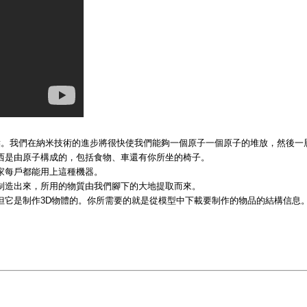
廠的觀點。我們在納米技術的進步將很快使我們能夠一個原子一個原子的堆放，然後
西是由原子構成的，包括食物、車還有你所坐的椅子。
家每戶都能用上這種機器。
制造出來，所用的物質由我們腳下的大地提取而來。
但它是制作3D物體的。你所需要的就是從模型中下載要制作的物品的結構信息