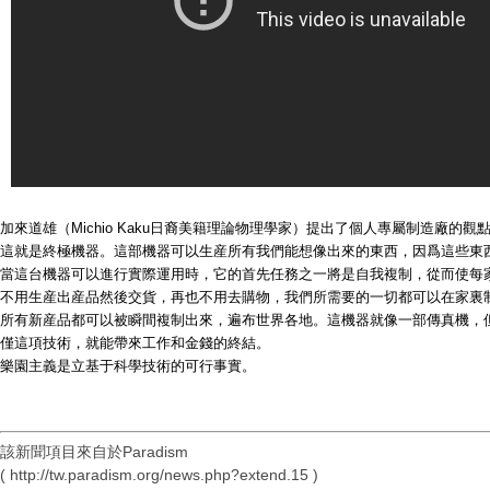
加來道雄（Michio Kaku日裔美籍理論物理學家）提出了個人專屬制造
這就是終極機器。這部機器可以生産所有我們能想像出來的東西，因爲這些東
當這台機器可以進行實際運用時，它的首先任務之一將是自我複制，從而使每
不用生産出産品然後交貨，再也不用去購物，我們所需要的一切都可以在家裏
所有新産品都可以被瞬間複制出來，遍布世界各地。這機器就像一部傳真機，
僅這項技術，就能帶來工作和金錢的終結。
樂園主義是立基于科學技術的可行事實。
該新聞項目來自於Paradism
( http://tw.paradism.org/news.php?extend.15 )