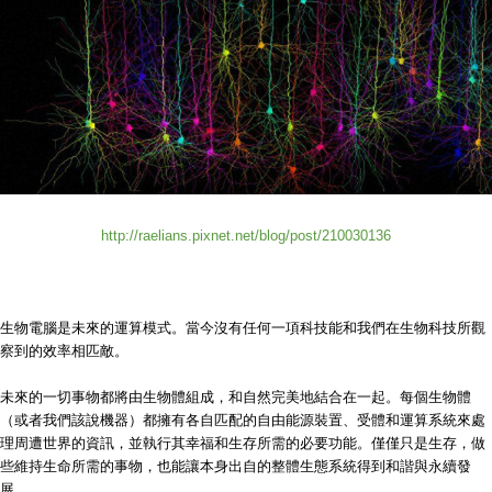
http://raelians.pixnet.net/blog/post/210030136
生物電腦是未來的運算模式。當今沒有任何一項科技能和我們在生物科技所觀
察到的效率相匹敵。
未來的一切事物都將由生物體組成，和自然完美地結合在一起。每個生物體
（或者我們該說機器）都擁有各自匹配的自由能源裝置、受體和運算系統來處
理周遭世界的資訊，並執行其幸福和生存所需的必要功能。僅僅只是生存，做
些維持生命所需的事物，也能讓本身出自的整體生態系統得到和諧與永續發
展。