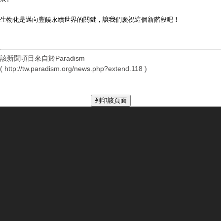
生物化是邁向豐饒永續世界的關鍵，讓我們慶祝這個新階段吧！
該新聞項目來自於Paradism
( http://tw.paradism.org/news.php?extend.118 )