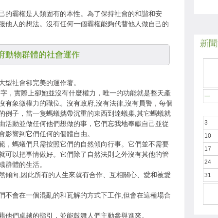
己的霸權是人類固有的本性。為了保持社會的和諧和安
服他人的想法。沒有任何一個霸權能夠代替他人做自己的
新聞於
府動物群體的社會運作
大型社會卻完美的運作著。
名字，實際上卻她並沒有什麼權力，唯一的功能就是整天產
一
沒有象徵權力的職位。沒有政府,沒有法律,沒有員警，每個
的例子，當一隻螞蟻攜帶沉重的東西到達蟻巢,其它螞蟻就
3
由活動並做任何他們想做的事，它們忘我地奉獻自己並從
會影響到它們任何的個體自由。
10
範，螞蟻們只需按照它們的自然傾向行事。它們並不需要
17
就可以把事情做好。它們除了自然法則之外沒有其他的管
24
蟻群體的生活。
然傾向,因此所有的人生來就有合作、互相關心、愛和被愛
31
們不會在一個混亂的和瓦解的方式下工作,但會在這種場合
藉他們卓越的指引，並能鼓舞人們主動參與進來。