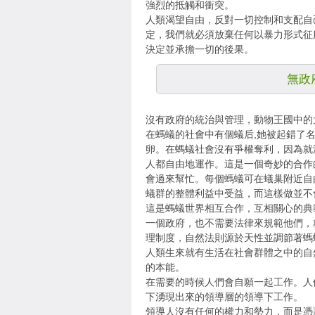
強烈的抵觸和衝突。
人類渴望自由，反對一切控制和支配自
定，我們就必須放棄任何以暴力形式征
決定並承擔一切的後果。
無政
沒有政府的統治與管理，動物王國中的
在螞蟻的社會中有個蟻后,她被起錯了
卵。在螞蟻社會沒有爭權奪利，因為就
人都自由地運作。這是一個奇妙的合作
會過來幫忙。每個螞蟻可在蟻巢附近自
蟻群的整體利益中受益，而這樣做並不
這是螞蟻世界相互合作，互相關心的典
一個政府，也不需要法律來規範他們，
理制度，自然法則源於天性並調節著螞
人類生來就有生活在社會群體之中的自
的本能。
在需要的時候人們會自願一起工作。人
下湧現出來的領導層的領導下工作。
領導人沒有任何的權力和勢力，而是憑