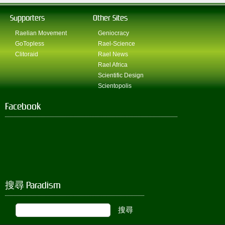
Supporters
Other Sites
Raelian Movement
Geniocracy
GoTopless
Rael-Science
Clitoraid
Rael News
Rael Africa
Scientific Design
Scientopolis
Facebook
搜尋 Paradism