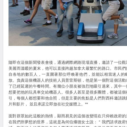
隨即在這個新聞發表會後，通過網際網路現場直播，邀請了一位觀
美麗而溫暖的夏末，他可以直接跨越加拿大最繁忙的路口。市民們
自各地的數百人，一直圍著那位呼喚著他們，並能以相當迷人的
放。負責這個機器人的技術人員普雷斯頓，他是第一個對這個活動
了已經延遲的午餐時間。有幾位小朋友被強烈地吸引過來，其中一
想要把他的玩具車交給機器人。很多人甚至是很多團體，都被這個
引，每個人都想要和他合照，但是主要的焦點是人們對西科邀請跳
片和影片， 並且承諾立即放在社交媒體上。**
面對群眾如此這般的熱情，顯而易見的這個改變現在只仰賴政府的
在我們所夢想的世界，這就是為何伯燦德女士說：＂我們請求政府