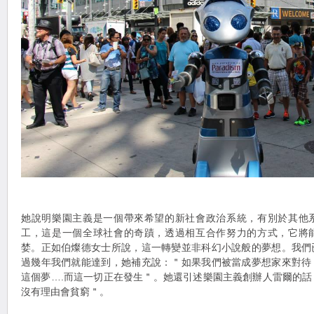
她說明樂園主義是一個帶來希望的新社會政治系統，有別於其他
工，這是一個全球社會的奇蹟，透過相互合作努力的方式，它將
婪。正如伯燦德女士所說，這一轉變並非科幻小說般的夢想。我們
過幾年我們就能達到，她補充說：＂如果我們被當成夢想家來對待
這個夢….而這一切正在發生＂。她還引述樂園主義創辦人雷爾的
沒有理由會貧窮＂。