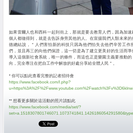
如果雷爾人也和西科一起到街上，那就是要去教育人們，因為加速
個人都做得到，就是去告訴身旁其他的人。在宣揚我們人類未來的
德總結說，＂人們害怕新的科技只因為他們怕失去他們辛苦工作
們，並且再三的向他們保證，這一切是為了建立更美好的生活而準
導入這個新社會系統，唯一的條件，而這也正是樂園主義要推動的
向，完全專注在把自工作中解放的好處分享給全體人民＂。
* 你可以點此查看完整的記者招待會
https://www.facebook.com/l.php?
u=https%3A%2F%2Fwww.youtube.com%2Fwatch%3Fv%3D6klnw
** 想看更多關於這活動的照片請點此
https://www.facebook.com/media/set/?
set=a.1518307801746071.1073741841.1426186054291580&typ