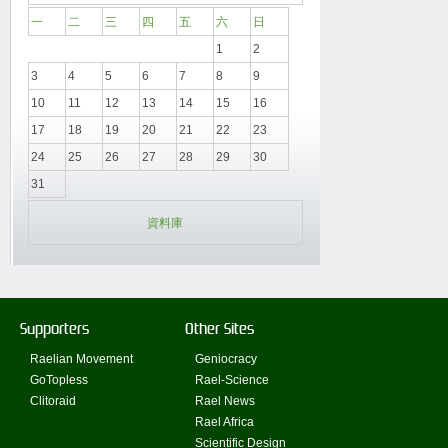
一
二
三
四
五
六
日
1
2
3
4
5
6
7
8
9
10
11
12
13
14
15
16
17
18
19
20
21
22
23
24
25
26
27
28
29
30
31
資料庫
Supporters
Other Sites
Raelian Movement
Geniocracy
GoTopless
Rael-Science
Clitoraid
Rael News
Rael Africa
Scientific Design