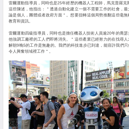
雷爾運動指導員，同時也是25年經歷的機器人工程師，馬克普羅克斯（Ma
這些陳述，他指出：＂透過自動化建立一個不需要工作的社會，最
論是個人，團體或者政府方面＂。想要扭轉這個局勢推翻這些毫無
教育和資訊。
雷爾運動四級指導員，同時也是擔任機器人技術人員逾20年的喬瑟夫科拉爾
他強調工廠裡的工人們即將消失。＂這些產業已經努力的在找尋人
解朝9晚5的工作是無趣的。我們的科技進步已到達，能容許我們
令人興奮領域裡工作＂。