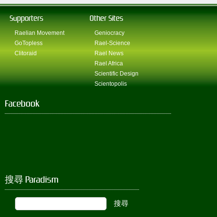
Supporters
Other Sites
Raelian Movement
Geniocracy
GoTopless
Rael-Science
Clitoraid
Rael News
Rael Africa
Scientific Design
Scientopolis
Facebook
搜尋 Paradism