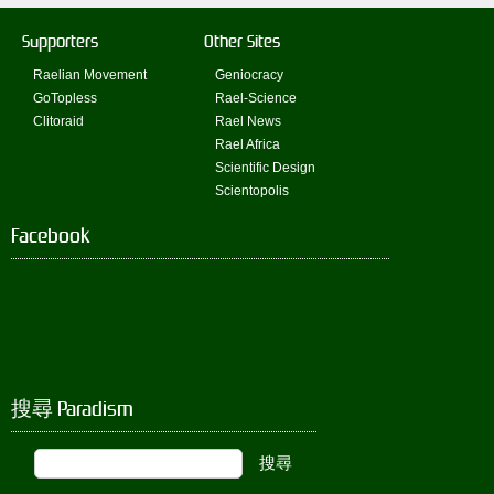
Supporters
Other Sites
Raelian Movement
Geniocracy
GoTopless
Rael-Science
Clitoraid
Rael News
Rael Africa
Scientific Design
Scientopolis
Facebook
搜尋 Paradism