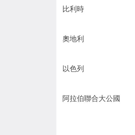
比利時
奧地利
以色列
阿拉伯聯合大公國