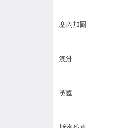
塞內加爾
澳洲
英國
斯洛伐克