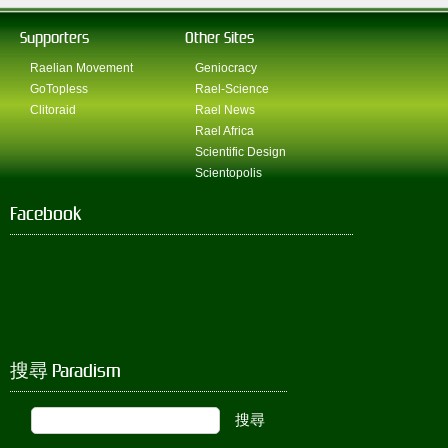
Supporters
Other Sites
Raelian Movement
Geniocracy
GoTopless
Rael-Science
Clitoraid
Rael News
Rael Africa
Scientific Design
Scientopolis
Facebook
搜尋 Paradism