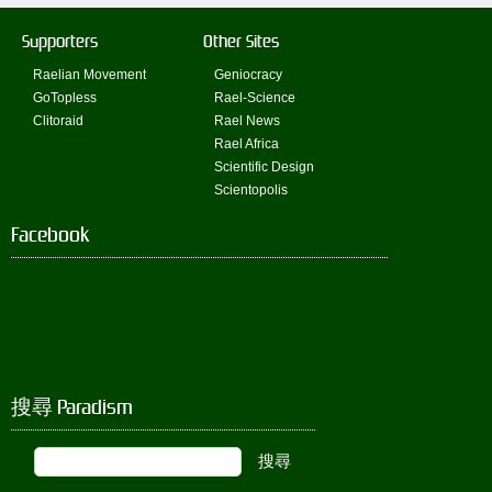
Supporters
Other Sites
Raelian Movement
Geniocracy
GoTopless
Rael-Science
Clitoraid
Rael News
Rael Africa
Scientific Design
Scientopolis
Facebook
搜尋 Paradism