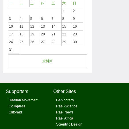
一
二
三
四
五
六
日
1
2
3
4
5
6
7
8
9
10
11
12
13
14
15
16
17
18
19
20
21
22
23
24
25
26
27
28
29
30
31
資料庫
Supporters
Other Sites
Raelian Movement
Geniocracy
GoTopless
Rael-Science
Clitoraid
Rael News
Rael Africa
Scientific Design