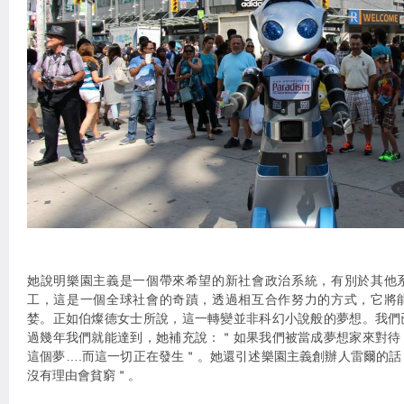
她說明樂園主義是一個帶來希望的新社會政治系統，有別於其他
工，這是一個全球社會的奇蹟，透過相互合作努力的方式，它將
婪。正如伯燦德女士所說，這一轉變並非科幻小說般的夢想。我們
過幾年我們就能達到，她補充說：＂如果我們被當成夢想家來對待
這個夢….而這一切正在發生＂。她還引述樂園主義創辦人雷爾的
沒有理由會貧窮＂。