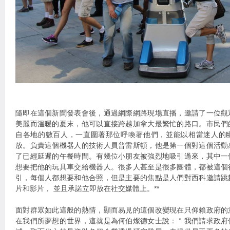
隨即在這個新聞發表會後，通過網際網路現場直播，邀請了一位觀
美麗而溫暖的夏末，他可以直接跨越加拿大最繁忙的路口。市民們
自各地的數百人，一直圍著那位呼喚著他們，並能以相當迷人的
放。負責這個機器人的技術人員普雷斯頓，他是第一個對這個活動
了已經延遲的午餐時間。有幾位小朋友被強烈地吸引過來，其中一
想要把他的玩具車交給機器人。很多人甚至是很多團體，都被這個
引，每個人都想要和他合照，但是主要的焦點是人們對西科邀請跳
片和影片， 並且承諾立即放在社交媒體上。**
面對群眾如此這般的熱情，顯而易見的這個改變現在只仰賴政府的
在我們所夢想的世界，這就是為何伯燦德女士說：＂我們請求政府