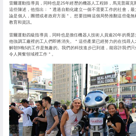
雷爾運動指導員，同時也是25年經歷的機器人工程師，馬克普羅克斯（Ma
這些陳述，他指出：＂透過自動化建立一個不需要工作的社會，最
論是個人，團體或者政府方面＂。想要扭轉這個局勢推翻這些毫無
教育和資訊。
雷爾運動四級指導員，同時也是擔任機器人技術人員逾20年的喬瑟夫科拉爾
他強調工廠裡的工人們即將消失。＂這些產業已經努力的在找尋人
解朝9晚5的工作是無趣的。我們的科技進步已到達，能容許我們
令人興奮領域裡工作＂。