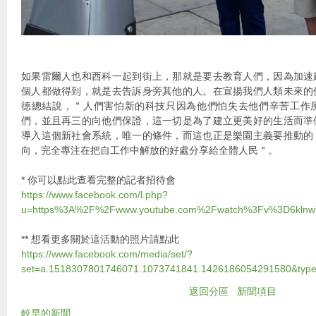
如果雷爾人也和西科一起到街上，那就是要去教育人們，因為加速
個人都做得到，就是去告訴身旁其他的人。在宣揚我們人類未來的
德總結說，＂人們害怕新的科技只因為他們怕失去他們辛苦工作
們，並且再三的向他們保證，這一切是為了建立更美好的生活而準
導入這個新社會系統，唯一的條件，而這也正是樂園主義要推動的
向，完全專注在把自工作中解放的好處分享給全體人民＂。
* 你可以點此查看完整的記者招待會
https://www.facebook.com/l.php?
u=https%3A%2F%2Fwww.youtube.com%2Fwatch%3Fv%3D6klnw
** 想看更多關於這活動的照片請點此
https://www.facebook.com/media/set/?
set=a.1518307801746071.1073741841.1426186054291580&typ
返回分區
新聞項目
較早的新聞