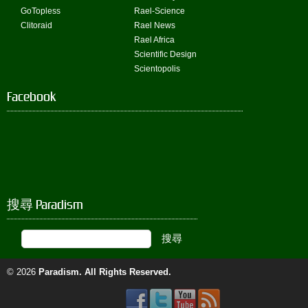
GoTopless
Rael-Science
Clitoraid
Rael News
Rael Africa
Scientific Design
Scientopolis
Facebook
搜尋 Paradism
© 2026
Paradism
. All Rights Reserved.