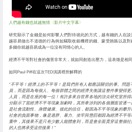
人們越有錢也就越無情〈影片中文字幕〉
研究顯示了金錢是如何影響人們對待彼此的方式，越有錢的人在談
越容易做出不道德的行為例如竊取收銀機裡的錢、蒙受賄賂以及對
多錢你就越容易成為一位沒有同情心的人。
經濟不平等對社會的傷害非常大，就如同創造出壓力，這表徵是相
如同Paul Piff在這次TED演講裡所解釋的
“不平等！經濟上的不平等！是我們所有人都應該關切的事。問題
員，而是因為每個人、每個群體之間的經濟失衡讓這整件事變得更
人員，而是在座的每一位！有許多來自世界各地的頂尖研究室所得
分顯示了當經濟不平等現象加劇時，其所牽涉到的各個層面皆逐一
是社會流動性、身體健康、彼此的信任，都因為不平等現象的攀升
社會的負面事物，像是過胖、暴力、坐牢與懲罰都因為經濟不平等
重申，其後果不是只有少數人能體會到，而是會全面貫穿這整個社
的人也將承受這些後果！”