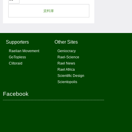
資料庫
Supporters
Other Sites
Raelian Movement
Geniocracy
GoTopless
Rael-Science
Clitoraid
Rael News
Rael Africa
Scientific Design
Scientopolis
Facebook