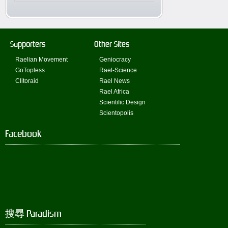
Supporters
Other Sites
Raelian Movement
Geniocracy
GoTopless
Rael-Science
Clitoraid
Rael News
Rael Africa
Scientific Design
Scientopolis
Facebook
搜尋 Paradism