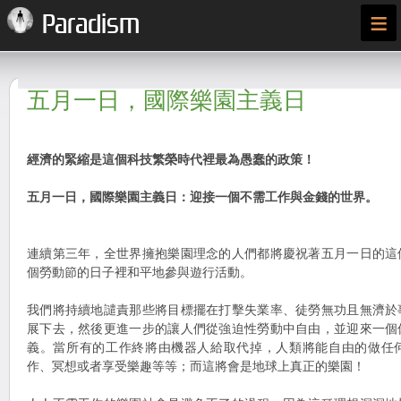
≡
Paradism
五月一日，國際樂園主義日
經濟的緊縮是這個科技繁榮時代裡最為愚蠢的政策！
五月一日，國際樂園主義日：迎接一個不需工作與金錢的世界。
連續第三年，全世界擁抱樂園理念的人們都將慶祝著五月一日的這
個勞動節的日子裡和平地參與遊行活動。
我們將持續地譴責那些將目標擺在打擊失業率、徒勞無功且無濟於
展下去，然後更進一步的讓人們從強迫性勞動中自由，並迎來一個
義。當所有的工作終將由機器人給取代掉，人類將能自由的做任
作、冥想或者享受樂趣等等；而這將會是地球上真正的樂園！