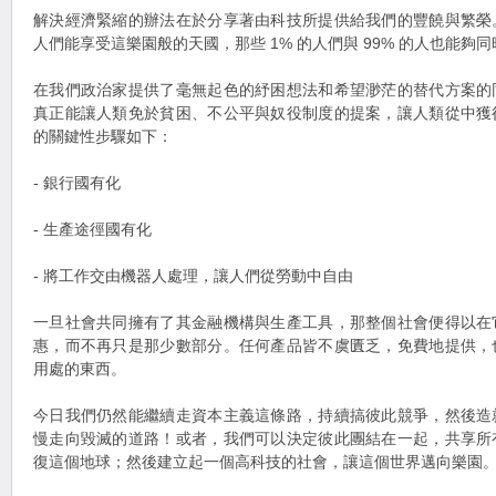
解決經濟緊縮的辦法在於分享著由科技所提供給我們的豐饒與繁榮
人們能享受這樂園般的天國，那些 1% 的人們與 99% 的人也能夠
在我們政治家提供了毫無起色的紓困想法和希望渺茫的替代方案的
真正能讓人類免於貧困、不公平與奴役制度的提案，讓人類從中獲
的關鍵性步驟如下：
- 銀行國有化
- 生產途徑國有化
- 將工作交由機器人處理，讓人們從勞動中自由
一旦社會共同擁有了其金融機構與生產工具，那整個社會便得以在
惠，而不再只是那少數部分。任何產品皆不虞匱乏，免費地提供，
用處的東西。
今日我們仍然能繼續走資本主義這條路，持續搞彼此競爭，然後造
慢走向毀滅的道路！或者，我們可以決定彼此團結在一起，共享所
復這個地球；然後建立起一個高科技的社會，讓這個世界邁向樂園