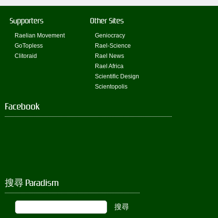
Supporters
Other Sites
Raelian Movement
Geniocracy
GoTopless
Rael-Science
Clitoraid
Rael News
Rael Africa
Scientific Design
Scientopolis
Facebook
搜尋 Paradism