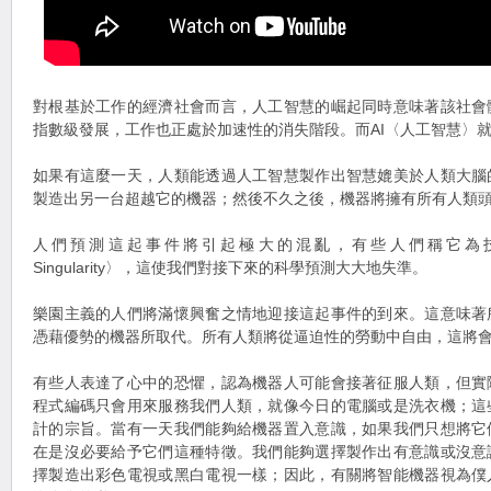
對根基於工作的經濟社會而言，人工智慧的崛起同時意味著該社會
指數級發展，工作也正處於加速性的消失階段。而AI〈人工智慧〉
如果有這麼一天，人類能透過人工智慧製作出智慧媲美於人類大腦
製造出另一台超越它的機器；然後不久之後，機器將擁有所有人類
人們預測這起事件將引起極大的混亂，有些人們稱它為技術奇異點
Singularity〉，這使我們對接下來的科學預測大大地失準。
樂園主義的人們將滿懷興奮之情地迎接這起事件的到來。這意味著
憑藉優勢的機器所取代。所有人類將從逼迫性的勞動中自由，這將
有些人表達了心中的恐懼，認為機器人可能會接著征服人類，但實
程式編碼只會用來服務我們人類，就像今日的電腦或是洗衣機；這
計的宗旨。當有一天我們能夠給機器置入意識，如果我們只想將它
在是沒必要給予它們這種特徵。我們能夠選擇製作出有意識或沒意
擇製造出彩色電視或黑白電視一樣；因此，有關將智能機器視為僕