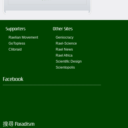
Supporters
Other Sites
Raelian Movement
Geniocracy
GoTopless
Rael-Science
Clitoraid
Rael News
Rael Africa
Scientific Design
Scientopolis
Facebook
搜尋 Paradism