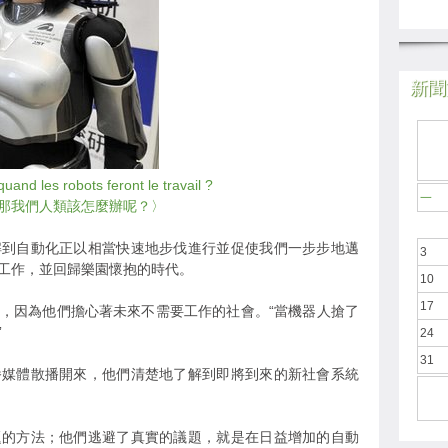
新聞於
d les robots feront le travail ?
一
那我們人類該怎麼辦呢？〉
解到自動化正以相當快速地步伐進行並促使我們一步步地邁
3
工作，並回歸樂園懷抱的時代。
10
17
，因為他們擔心著未來不需要工作的社會。“當機器人搶了
”
24
31
播媒體散播開來，他們清楚地了解到即將到來的新社會系統
題的方法；他們逃避了真實的議題，就是在日益增加的自動