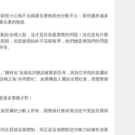
時卻很小心地不去揭露生產物資的分配不公；那些越來越多
量生產的物資。
分配給全體人類，這才是目前最實際的問題！這也是為什麼
的原因，但是媒體始終不這樣報導，他們總是將我們的問題
等等。
，“國有化”這個名詞應該被重新思考，因為它所指的是屬於
該稱之為“共同體化”。如果機器人屬於全體社會，那麼整個
是更多繁榮才對！
產途徑屬於少數人所有，那整個社會就無法從中受益並獲得
等同去質疑這個體制，而正是這個體制交付權力給擁有資產