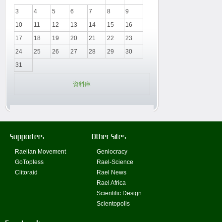
3
4
5
6
7
8
9
10
11
12
13
14
15
16
17
18
19
20
21
22
23
24
25
26
27
28
29
30
31
資料庫
Supporters
Other Sites
Raelian Movement
Geniocracy
GoTopless
Rael-Science
Clitoraid
Rael News
Rael Africa
Scientific Design
Scientopolis