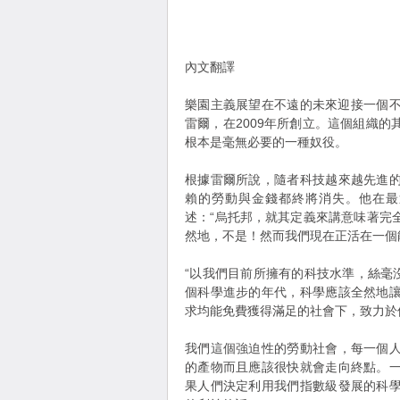
內文翻譯
樂園主義展望在不遠的未來迎接一個不
雷爾，在2009年所創立。這個組織
根本是毫無必要的一種奴役。
根據雷爾所說，隨者科技越來越先進
賴的勞動與金錢都終將消失。他在最
述：“烏托邦，就其定義來講意味著完
然地，不是！然而我們現在正活在一個
“以我們目前所擁有的科技水準，絲毫
個科學進步的年代，科學應該全然地
求均能免費獲得滿足的社會下，致力於
我們這個強迫性的勞動社會，每一個
的產物而且應該很快就會走向終點。
果人們決定利用我們指數級發展的科