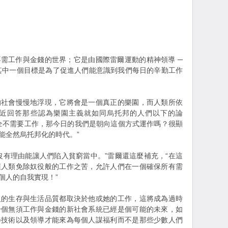
需工作與金錢的世界；它是由國際雷爾運動的精神領導 ─
的其中一個目標是為了促進人們能意識到我們每日的辛勤工作
的社會慢慢地浮現，它將會是一個真正的樂園，而人類所依
近回答那些認為樂園主義就如同烏托邦的人們以下的論
全不需要工作，那今日的我們是朝向這個方式運作嗎？很顯
能全然烏托邦化的時代。”
沒有理由能讓人們陷入貧窮當中。”雷爾還這麼補充，“在這
讓人類免除奴役般的工作之苦，允許人們在一個確保所有需
個人的自我實現！”
人的生存與生活品質都取決於他或她的工作，這將成為過時
一個無須工作與金錢的新社會系統已經是個可能的未來，如
學技術以及領導才能來為每個人謀福利而不是那些少數人們