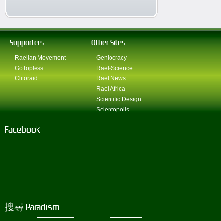
Supporters
Other Sites
Raelian Movement
Geniocracy
GoTopless
Rael-Science
Clitoraid
Rael News
Rael Africa
Scientific Design
Scientopolis
Facebook
搜尋 Paradism