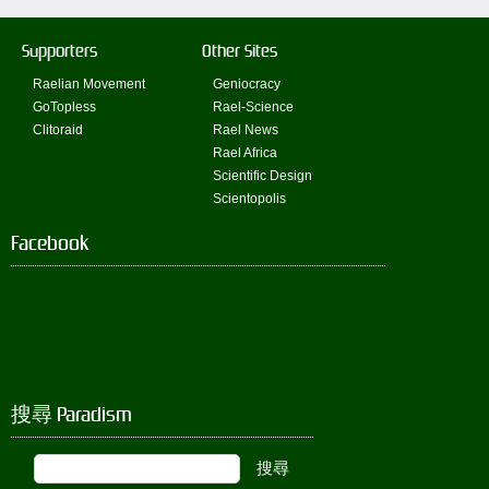
Supporters
Other Sites
Raelian Movement
Geniocracy
GoTopless
Rael-Science
Clitoraid
Rael News
Rael Africa
Scientific Design
Scientopolis
Facebook
搜尋 Paradism