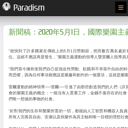
≡
Paradism
新聞稿：2020年5月1日，國際樂園主
“就快到了許多國家在傳統上的5月1日勞動節，然而數百萬名處
位。這絕不應該再度發生，”樂園主義運動的領導人暨雷爾人指導員Jarel
“我們當今擁有使我們自己從強迫性勞動、飢餓和不幸當中自由的
而恐懼，因為任何事項都應該是樂趣和創作的一個選項，這就是樂園
雷爾運動的精神領導──雷爾──引進了由那些創造我們的人們（詳見ra
會的樂園主義的概念：一個沒有人需要工作，金錢不復存在的社會
們唯一想做的事物的社會。
“針對我們的生存和繁榮所需的一切，都能由人工智慧和機器人負責，”
所有人完善其自由、安康以及快樂作為其主軸和唯一目標的理想社會