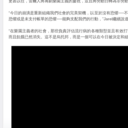
更甚以往，雷爾人將籌劃樂園主義的慶祝，並且將勞動日轉為非勞
“今日的崩潰是重新組織我們社會的完美契機，以至於沒有恐懼──
恐懼或是未支付帳單的恐懼──能夠支配我們的行動，”Jarel繼續說
“在樂園主義者的社會，那些負責評估流行病的各種類型並且有效
而且飢餓已然消失。這不是烏托邦，而是一個可以在今日被決定和組