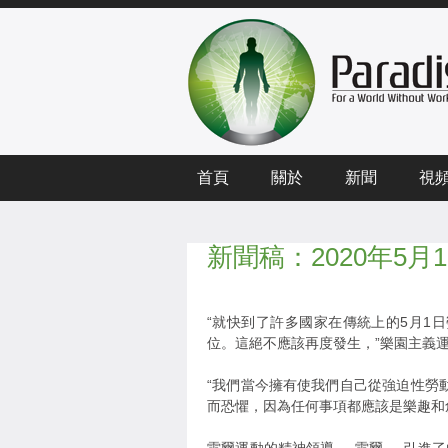
首頁
關於
新聞
視
新聞稿：2020年5
“就快到了許多國家在傳統上的5月1
位。這絕不應該再度發生，”樂園主義運動的
“我們當今擁有使我們自己從強迫性勞
而恐懼，因為任何事項都應該是樂趣和