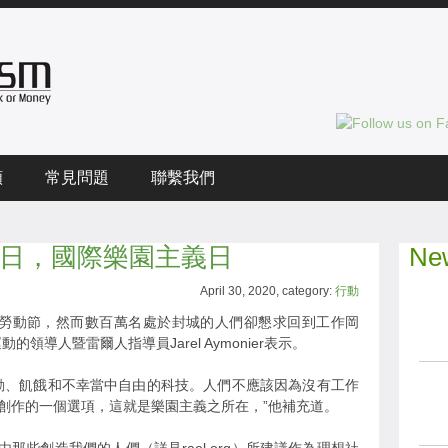
頻
常見問題
聯繫我們
月1日，國際樂園主義日
New
April 30, 2020, category:
行動
日勞動節，然而數百萬名處於封城的人們卻懇求回到工作岡
領導人暨雷爾人指導員Jarel Aymonier表示。
動、飢餓和不幸當中自由的科技。人們不應該因為沒有工作
創作的一個選項，這就是樂園主義之所在，”他補充道。