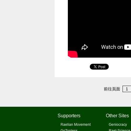
前往頁面
1
Supporters
Other Sites
Raelian Movement
Geniocracy
GoTopless
Rael-Science