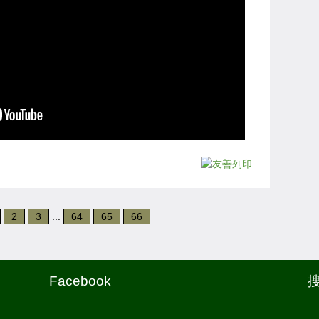
2
3
...
64
65
66
Facebook
搜