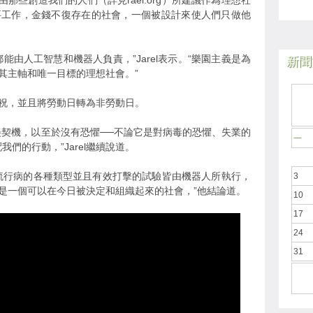
那些創造我們的人們（詳見rael.org）所建議作為理想社
要工作，金錢不復存在的社會，一個被設計來使人們只做他
能由人工智慧和機器人負責，”Jarel表示。“樂園主義是為
新聞於
其主軸和唯一目標的理想社會。”
祝，並且將勞動日轉為非勞動日。
美契機，以至於沒有恐懼──不論它是對病毒的恐懼、失業的
一
們的行動，”Jarel繼續說道。
流行病的各種類型並且有效打擊的試驗皆由機器人所執行，
3
是一個可以在今日被決定和組織起來的社會，”他結論道。
10
17
24
31