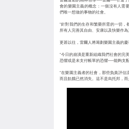
雷爾運動的精神領導──雷爾──引進了由
會的樂園主義的概念：一個沒有人需
們唯一想做的事物的社會。
“針對我們的生存和繁榮所需的一切，都
所有人完善其自由、安康以及快樂作為
更甚以往，雷爾人將籌劃樂園主義的慶
“今日的崩潰是重新組織我們社會的完
恐懼或是未支付帳單的恐懼──能夠支配我
“在樂園主義者的社會，那些負責評估
而且飢餓已然消失。這不是烏托邦，而