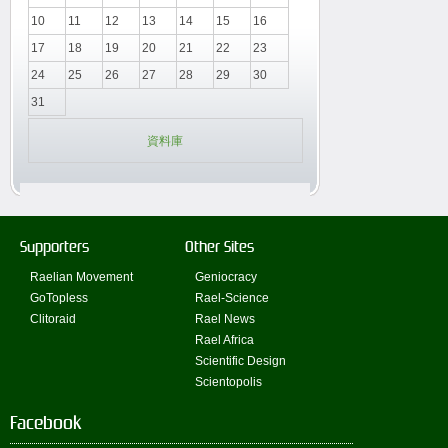
10
11
12
13
14
15
16
17
18
19
20
21
22
23
24
25
26
27
28
29
30
31
資料庫
Supporters
Other Sites
Raelian Movement
Geniocracy
GoTopless
Rael-Science
Clitoraid
Rael News
Rael Africa
Scientific Design
Scientopolis
Facebook