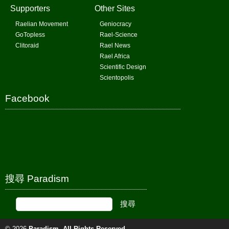
Supporters
Other Sites
Raelian Movement
Geniocracy
GoTopless
Rael-Science
Clitoraid
Rael News
Rael Africa
Scientific Design
Scientopolis
Facebook
搜尋 Paradism
© 2026
Paradism
. All Rights Reserved.