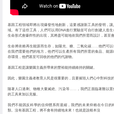
基因工程領域即將出現爆發性地創新，這要感謝新工具的發明，讓
域。有了這些工具，人們可以用DNA進行實驗並可自行創建人造
生命形式會爆炸性的出現，其將盡可能地依我們所需而設計，甚至
生命將依賴再生能源而生存，如陽光、糖、二氧化碳……他們可以
在我們需要他們的地方，他們可以生產所有我們所需的食品、能源
存環境，他們甚至可回收的他們的代謝物。
基因工程是讓樂園主義所帶來的豐裕能持續維持的關鍵。
因此，樂園主義者教育人民是很重要的，且要摧毀人們心中對科技
隨著人口過剩、物種大量滅絶、污染等……，我們正面臨著難以置
的工具來加以克服。
我們不能因反科學的信仰體系而退縮，我們的未來仰賴在今日的
類。沒有基因工程，將不會有持續地未來！也就是說根本沒