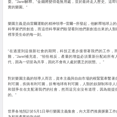
耍。”Jarel解釋。“金錢將變得毫無用處，並於最終走入歷史。這
實的樂園。“
樂園主義是由雷爾運動的精神領導─雷爾─所發起，他解釋地球上
科學家們所創造，而這些科學家們盼望看到他們新創造出來的人類
裡享受生命的每一刻。
“在過渡到這個新社會的期間，科技正逐步接替著我們的工作，
難，”Jarel補充道。“恰恰相反，產量的增益必須重新分配給所
代，因為一切皆為共享，因此不會有人處於匱乏的狀態。。”
對於樂園主義的領導人而言，資本主義與自由市場的根緊緊牽繫著
利可圖，疾病有利可圖，掠奪地球有利可圖，人類的奴隸制和非人
和競爭在在支配著我們的社會，然而這完全沒有道理，因為能提
的。”
世界各地預計於5月1日舉行樂園主義集會，向大眾們推廣摒棄工
為和平產業的急迫性。