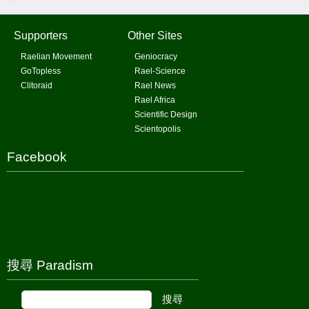
Supporters
Other Sites
Raelian Movement
Geniocracy
GoTopless
Rael-Science
Clitoraid
Rael News
Rael Africa
Scientific Design
Scientopolis
Facebook
搜尋 Paradism