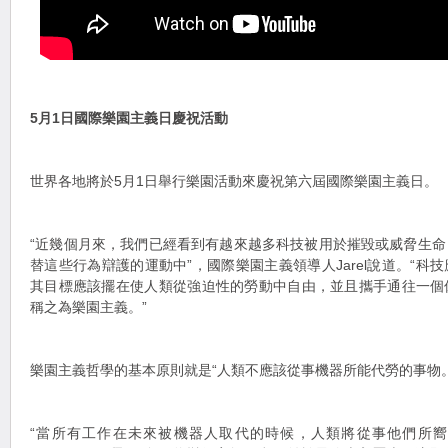
5月1日國際樂園主義日慶祝活動
世界各地將於5月1日舉行樂園活動來慶祝第六屆國際樂園主義日。
“近幾個月來，我們已經看到有越來越多科技被用於摧毀或威脅生
替這些行為辯護的運動中”，國際樂園主義領導人Jarel說道。“科
其目標應該擺在使人類從強迫性的勞動中自由，並且攜手通往一個
稱之為樂園主義。”
樂園主義哲學的基本原則就是“人類不應該從事機器所能代勞的事物。
“當所有工作在未來被機器人取代的時候，人類將從事他們所