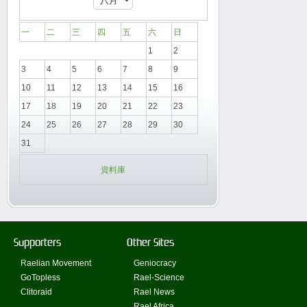
一
二
三
四
五
六
日
1
2
3
4
5
6
7
8
9
10
11
12
13
14
15
16
17
18
19
20
21
22
23
24
25
26
27
28
29
30
31
資料庫
Supporters
Other Sites
Raelian Movement
Geniocracy
GoTopless
Rael-Science
Clitoraid
Rael News
Rael Africa