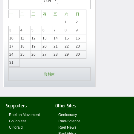
一
二
三
四
五
六
日
1
2
3
4
5
6
7
8
9
10
11
12
13
14
15
16
17
18
19
20
21
22
23
24
25
26
27
28
29
30
31
資料庫
Supporters
Other Sites
Raelian Movement
Geniocracy
GoTopless
Rael-Science
Clitoraid
Rael News
Rael Africa