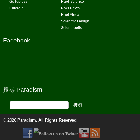
GoTopless
Rael-Science
Clitoraid
Rael News
Rael Africa
Scientific Design
Scientopolis
Facebook
搜尋 Paradism
© 2026
Paradism
. All Rights Reserved.