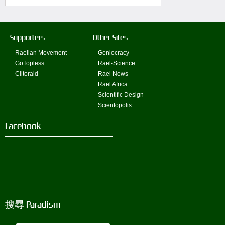
Supporters
Other Sites
Raelian Movement
Geniocracy
GoTopless
Rael-Science
Clitoraid
Rael News
Rael Africa
Scientific Design
Scientopolis
Facebook
搜尋 Paradism