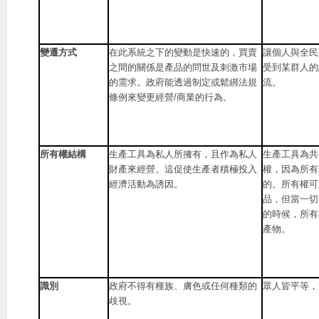
變遷方式
在此系統之下的變動是快速的，買賣
讓個人與全民
之間的關係是產品的問世及刺激市場
受到某群人的
的需求。政府能透過制定或鬆綁法規
流。
條例來變更經營/商業的行為。
所有權結構
生產工具為私人所擁有，且作為私人
生產工具為共
財產來經營。這促使生產者積極投入
權，因為所有
經濟活動為誘因。
的。所有權可
品，但當一切
的時候，所有
產物。
識別
政府不得有種族、膚色或任何種類的
眾人皆平等，
歧視。