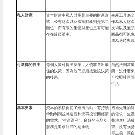
私人財產
資本財當中私人財產是主要的財產形
生產工具為全
式，公有財產以及國家財產則是第二
作為私人財產
順位，而有限的集體財產也是有可能
技術以及無須
存在於經濟中。
商品都可以免
成為過時與非
可選擇的自由
每個人皆可提出決策，人們將選出最
自然法則當道
佳的決策，因為他們必須接受該決策
態；沒什麼東
的後果。
可按照社區間
生活。
基本要素
資本的累積促使了經濟活動，有持續
透過先進的科
帶動利潤並將這份利潤再投資回經濟
的需求，生產
的需求。“生產盈利”：良好的商品及
費地進行消費
服務是追求利潤的副產物。
望。沒有強勢
等主義，讓自