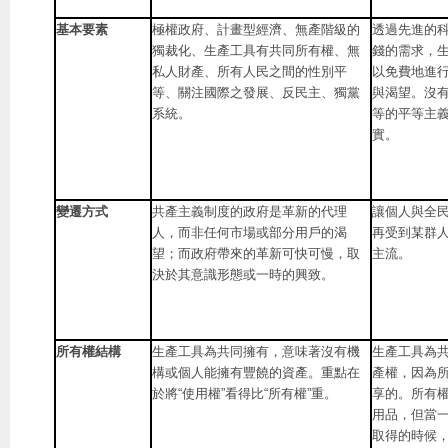
基本要素
極權政府、計畫型經濟、無產階級的
透過先進的
獨裁化、生產工具有共同所有權、無
錢的需求，
私人財產、所有人民之間的性別平
以免費地進
等、關注國際之發展、反民主、獨黨
與渴望。沒
系統。
等的平等主
實。
變遷方式
共產主義制度的政府是革新的代理
讓個人與全
人，而非任何市場或部分用戶的渴
再受到某群
望；而政府帶來的革新可快可慢，取
主流。
決於其意識形態或一時的興致。
所有權結構
生產工具為共同擁有，意味著沒有機
生產工具為
構或個人能擁有豐饒的資產。重點在
產權，因為
於將“使用權”看得比“所有權”重。
享的。所有
用品，但當
取得的時候