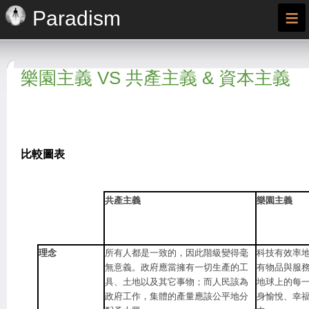
≡
Paradism
樂園主義 VS 共產主義 & 資本主義
比較圖表
共產主義
樂園主義
理念
所有人都是一致的，因此階級變得毫
科技有效率
無意義。政府應當擁有一切生產的工
有物品與服
具、土地以及其它事物；而人民該為
地球上的每
政府工作，集體的產量應該公平地分
身愉悅、幸