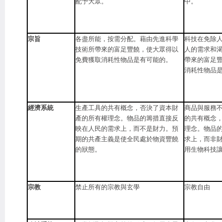
配予大眾。
中。
宗旨
各盡所能，按需分配。藉由先進科學
科技在免除
技術所帶來的富足豐饒，使大眾得以
人的需求和
免費獲取消耗性物品是有可能的。
帶來的富足
消耗性物品
經濟系統
生產工具的共有概念，否決了資本財
商品與服務
產的所有權理念。物品的籌措直接反
的共有概念
映在人民的需求上，而不是財力。預
理念。物品
期的共產主義是使全民處於物資豐饒
求上，而非
的狀態。
用生物科技
宗教
禁止所有的宗教與玄學
宗教自由