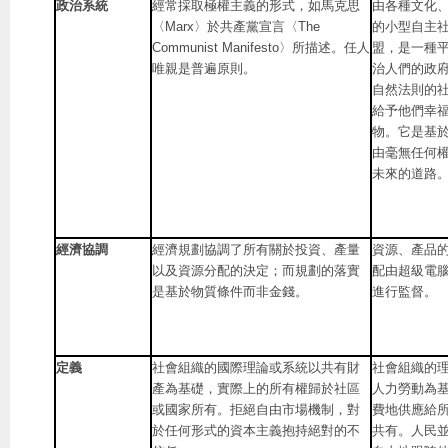
政治系統
經常採取極權主義的形式，如馬克思
由各種文化
〈Marx〉於共產黨宣言〈The
的小型自主
Communist Manifesto〉所描述。任人
盟，是一種
唯親是普遍原則。
治人們的政
自然法則的
給予他們幸
物。它是基
由毫無任何
未來的道路
經濟協調
經濟規劃協調了所有關於投資、產量
資源、產品
以及資源分配的決定；而規劃的落實
配由超級電
是基於物質條件而非金錢。
進行監督。
定義
社會組織的國際理論或系統以共有財
社會組織的
產為基礎，實際上的所有權歸於社區
人力勞動為
或國家所有。拒絕自由市場機制，對
費地供應給
於任何形式的資本主義抱持絕對的不
共有。人民