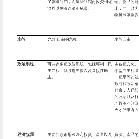
了創造利潤，而這些利潤再投資到經
念。物品的籌
濟裡以刺激經濟的成長。
上，而非財力
物科技讓物資
宗教
允許/自由的宗教
宗教自由
政治系統
可共存多種政治系統，包括專制、民
由各種文化、
主共和、無政府主義以及直接性民
小型自主社區
主。
一種平等的社
政府和政治家
社會，人們跟
的理念以及行
才政治的無政
天才們來為人
經濟協調
主要仰賴市場來決定投資、產量以及
資源、產品的