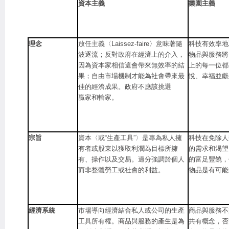
資本主義
樂園主義
理念
放任主義〈Laissez-faire〉意味著隨
科技有效率地
波逐流；反對政府在經濟上的介入，
物品與服務將
因為資本家相信這會帶來無效率的結
上的每一位都
果；自由市場機制才能為社會帶來最
悅、幸福並獻
佳的經濟成果。政府不應該挑選
贏家和輸家。
宗旨
資本〈或“生產工具”〉是專為私人擁
科技在免除人
有者或股東以獲取利潤為目標所擁
的需求和渴望
有、操作以及交易。過分強調於個人
的富足豐饒，
而非整體勞工或社會的利益。
物品是有可能
經濟系統
市場導向經濟結合私人或公司的生產
商品與服務不
工具所有權。商品與服務的產生是為
共有概念，否