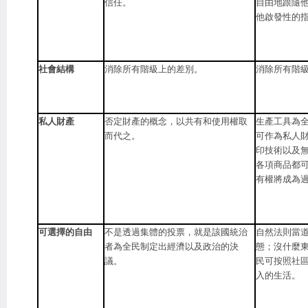
信任。
自由地跟隨
他啟發性的
社會結構
消除所有階級上的差別。
消除所有階
私人財產
否定財產的概念，以共有和使用權取
生產工具為
而代之。
可作為私人財
印技術以及
各項商品都
有權將成為
可選擇的自由
不是透過集體的投票，就是該國統治
自然法則當
者為全民制定出經濟以及政治的決
態；沒什麼
議。
民可按照社
入的生活。