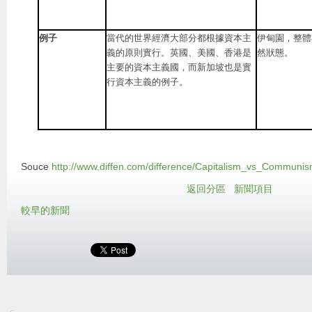
例子
當代的世界經濟大部分都根據資本主
伊甸園，整體
義的原則實行。英國、美國、香港是
然狀態。
主要的資本主義國，而新加坡也是實
行資本主義的例子。
Souce
http://www.diffen.com/difference/Capitalism_vs_Communi
返回分區
新聞項目
較早的新聞