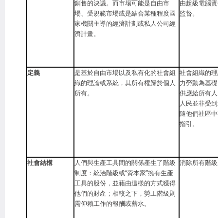
銷售的決議。而市場可能是自由市
由超級電腦實
場、受規範市場或是結合某種程度國
監督。
家機關主導的經濟計劃或私人公司經
濟計畫。
定義
是基於自由市場以及私有化的社會組
社會組織的理
織的理論或系統，其所有權歸於個人
力勞動為基礎
所有。
供應給所有人
人民並非受到
隨他們社區中
指引。
社會結構
人們與生產工具間的關係產生了階級
消除所有階級
制度：統治階級或“資本家”擁有生產
工具的股份，並藉由這樣的方式獲得
他們的財產；相較之下，勞工階級則
需仰賴工作的報酬或薪水。