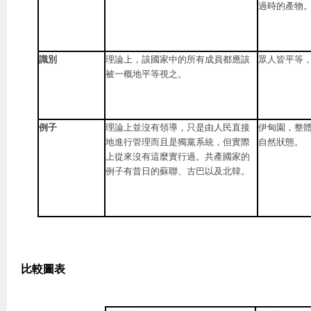
過時的產物
識別
理論上，該國家中的所有成員都應該
眾人皆平等
被一概地平等視之。
例子
理論上並沒有領導，只是由人民直接
伊甸園，整
地進行管理而且是獨黨系統，但實際
自然狀態。
上從來沒有這麼實行過。共產國家的
例子有昔日的蘇聯、古巴以及北韓。
比較圖表