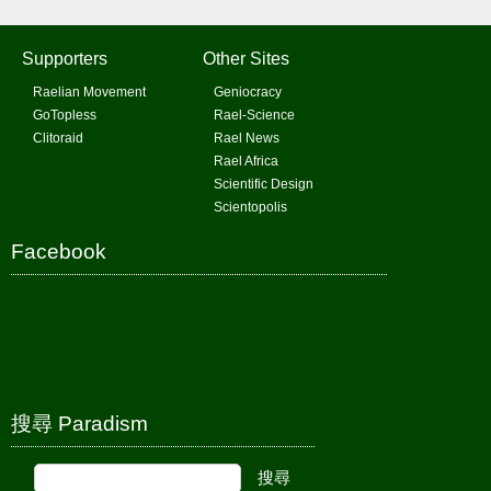
Supporters
Other Sites
Raelian Movement
Geniocracy
GoTopless
Rael-Science
Clitoraid
Rael News
Rael Africa
Scientific Design
Scientopolis
Facebook
搜尋 Paradism