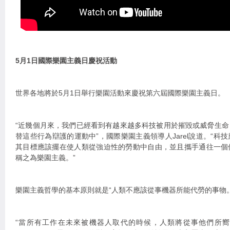
5月1日國際樂園主義日慶祝活動
世界各地將於5月1日舉行樂園活動來慶祝第六屆國際樂園主義日。
“近幾個月來，我們已經看到有越來越多科技被用於摧毀或威脅生
替這些行為辯護的運動中”，國際樂園主義領導人Jarel說道。“科
其目標應該擺在使人類從強迫性的勞動中自由，並且攜手通往一個
稱之為樂園主義。”
樂園主義哲學的基本原則就是“人類不應該從事機器所能代勞的事物。
“當所有工作在未來被機器人取代的時候，人類將從事他們所