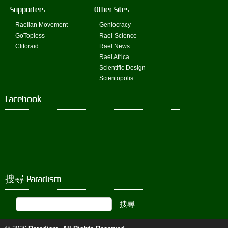
Supporters
Other Sites
Raelian Movement
Geniocracy
GoTopless
Rael-Science
Clitoraid
Rael News
Rael Africa
Scientific Design
Scientopolis
Facebook
搜尋 Paradism