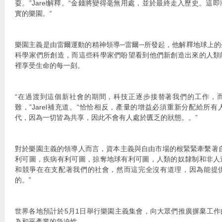
耍。”Jarel解釋。“金錢將變得毫無用處，並於最終走入歷史。這
實的樂園。“
樂園主義是由雷爾運動的精神領導─雷爾─所發起，他解釋地球上
科學家們所創造，而這些科學家們盼望看到他們新創造出來的人類
裡享受生命的每一刻。
“在過渡到這個新社會的期間，科技正逐步接替著我們的工作，
難，”Jarel補充道。“恰恰相反，產量的增益必須重新分配給所
代，因為一切皆為共享，因此不會有人處於匱乏的狀態。。”
對於樂園主義的領導人而言，資本主義與自由市場的根緊緊牽繫著
利可圖，疾病有利可圖，掠奪地球有利可圖，人類的奴隸制和非人
和競爭在在支配著我們的社會，然而這完全沒有道理，因為能提
的。”
世界各地預計於5月1日舉行樂園主義集會，向大眾們推廣摒棄工
為和平產業的急迫性。