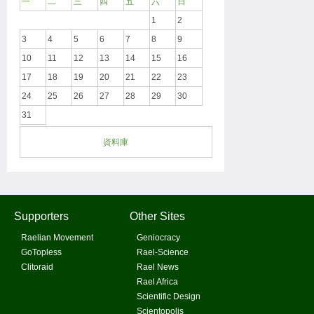
一
二
三
四
五
六
日
1
2
3
4
5
6
7
8
9
10
11
12
13
14
15
16
17
18
19
20
21
22
23
24
25
26
27
28
29
30
31
資料庫
Supporters
Other Sites
Raelian Movement
Geniocracy
GoTopless
Rael-Science
Clitoraid
Rael News
Rael Africa
Scientific Design
Scientopolis