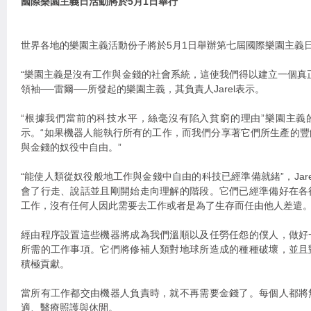
國際樂園主義日活動將於5月1日舉行
世界各地的樂園主義活動份子將於5月1日舉辦第七屆國際樂園主義
“樂園主義是沒有工作與金錢的社會系統，這使我們得以建立一個真
領袖──雷爾──所發起的樂園主義，其負責人Jarel表示。
“根據我們當前的科技水平，絲毫沒有陷入貧窮的理由”樂園主義
示。“如果機器人能執行所有的工作，而我們分享著它們所生產的
與金錢的奴役中自由。”
“能使人類從奴役般地工作與金錢中自由的科技已經準備就緒”，Jar
會了行走、說話並且剛開始走向理解的階段。它們已經準備好在各
工作，沒有任何人因此需要去工作或者是為了生存而任由他人差遣。
經由程序設置這些機器將成為我們溫順以及任勞任怨的僕人，做好
所需的工作事項。它們將修補人類對地球所造成的種種破壞，並且
積極貢獻。
當所有工作都交由機器人負責時，就不再需要金錢了。每個人都將
適、醫療照護與休閒。