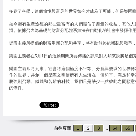
多虧了科學，這個愉悅與富足的世界如今才成為了可能，但是樂園
如今握有生產途徑的那些最富有的人們霸佔了產量的收益，其他人
滑。依據勞力為基礎的財富分配體系無法在自動化的社會中發揮作
樂園主義所提倡的財富重新分配和共享，將有助於終結叛亂與戰爭
樂園主義者在5月1日的活動期間所要傳播的訊息對人類來說將是個
樂園主義即將到來，它會將這個極度不平等、分裂與競爭的世界轉
作的世界，共創一個星際文明使所有人生活在一個和平、滿足和幸
脫強制勞動、饑餓和苦難的科技，我們只是缺少一點彼此之間願意
的條件。
前往頁面
1
2
3
...
64
65