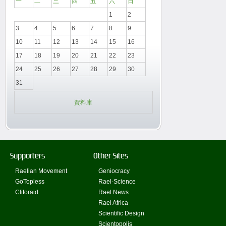
一
二
三
四
五
六
日
1
2
3
4
5
6
7
8
9
10
11
12
13
14
15
16
17
18
19
20
21
22
23
24
25
26
27
28
29
30
31
資料庫
Supporters
Other Sites
Raelian Movement
Geniocracy
GoTopless
Rael-Science
Clitoraid
Rael News
Rael Africa
Scientific Design
Scientopolis