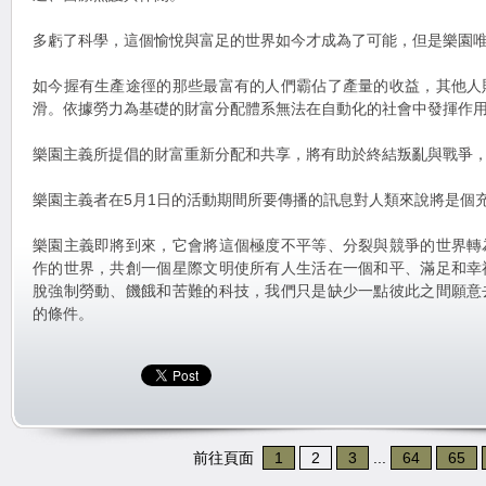
多虧了科學，這個愉悅與富足的世界如今才成為了可能，但是樂園
如今握有生產途徑的那些最富有的人們霸佔了產量的收益，其他人
滑。依據勞力為基礎的財富分配體系無法在自動化的社會中發揮作
樂園主義所提倡的財富重新分配和共享，將有助於終結叛亂與戰爭
樂園主義者在5月1日的活動期間所要傳播的訊息對人類來說將是個
樂園主義即將到來，它會將這個極度不平等、分裂與競爭的世界轉
作的世界，共創一個星際文明使所有人生活在一個和平、滿足和幸
脫強制勞動、饑餓和苦難的科技，我們只是缺少一點彼此之間願意
的條件。
前往頁面
1
2
3
...
64
65