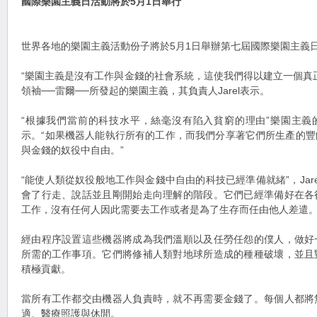
國際樂園主義日活動將於5月1日舉行
世界各地的樂園主義活動份子將於5月1日舉辦第七屆國際樂園主義
“樂園主義是沒有工作與金錢的社會系統，這使我們得以建立一個真
領袖──雷爾──所發起的樂園主義，其負責人Jarel表示。
“根據我們當前的科技水平，絲毫沒有陷入貧窮的理由”樂園主義
示。“如果機器人能執行所有的工作，而我們分享著它們所生產的
與金錢的奴役中自由。”
“能使人類從奴役般地工作與金錢中自由的科技已經準備就緒”，Jar
會了行走、說話並且剛開始走向理解的階段。它們已經準備好在各
工作，沒有任何人因此需要去工作或者是為了生存而任由他人差遣。
經由程序設置這些機器將成為我們溫順以及任勞任怨的僕人，做好
所需的工作事項。它們將修補人類對地球所造成的種種破壞，並且
積極貢獻。
當所有工作都交由機器人負責時，就不再需要金錢了。每個人都將
適、醫療照護與休閒。