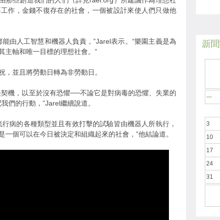
那些創造我們的人們（詳見rael.org）所建議作為理想社
要工作，金錢不復存在的社會，一個被設計來使人們只做他
能由人工智慧和機器人負責，”Jarel表示。“樂園主義是為
新聞於
其主軸和唯一目標的理想社會。”
祝，並且將勞動日轉為非勞動日。
美契機，以至於沒有恐懼──不論它是對病毒的恐懼、失業的
一
們的行動，”Jarel繼續說道。
流行病的各種類型並且有效打擊的試驗皆由機器人所執行，
3
是一個可以在今日被決定和組織起來的社會，”他結論道。
10
17
24
31