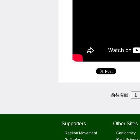
前往頁面
1
Supporters
Other Sites
Raelian Movement
Geniocracy
GoTopless
Rael-Science