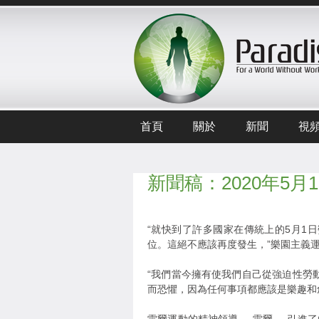
首頁
關於
新聞
視
新聞稿：2020年5
“就快到了許多國家在傳統上的5月1
位。這絕不應該再度發生，”樂園主義運動的
“我們當今擁有使我們自己從強迫性勞
而恐懼，因為任何事項都應該是樂趣和