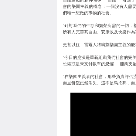
雷爾運動的精神領導──雷爾──引進了由
會的樂園主義的概念：一個沒有人需
們唯一想做的事物的社會。
“針對我們的生存和繁榮所需的一切，都
所有人完善其自由、安康以及快樂作為
更甚以往，雷爾人將籌劃樂園主義的慶
“今日的崩潰是重新組織我們社會的完
恐懼或是未支付帳單的恐懼──能夠支配我
“在樂園主義者的社會，那些負責評估
而且飢餓已然消失。這不是烏托邦，而