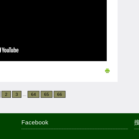
2
3
...
64
65
66
Facebook
搜