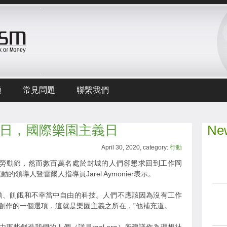
頻
常見問題
聯繫我們
月1日，國際樂園主義日
New
April 30, 2020, category:
行動
日勞動節，然而數百萬名處於封城的人們卻懇求回到工作岡
領導人暨雷爾人指導員Jarel Aymonier表示。
動、飢餓和不幸當中自由的科技。人們不應該因為沒有工作
創作的一個選項，這就是樂園主義之所在，”他補充道。