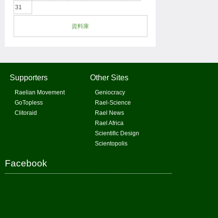
31
資料庫
Supporters
Other Sites
Raelian Movement
Geniocracy
GoTopless
Rael-Science
Clitoraid
Rael News
Rael Africa
Scientific Design
Scientopolis
Facebook