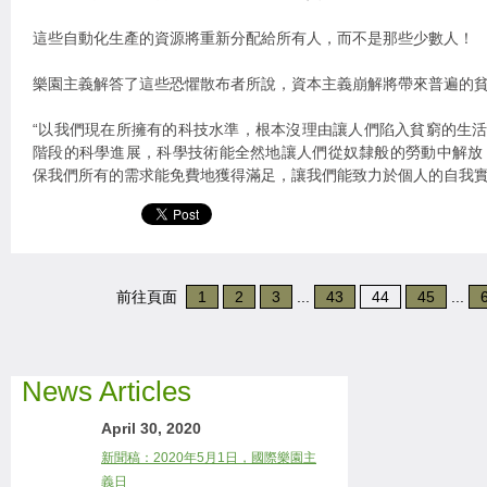
這些自動化生產的資源將重新分配給所有人，而不是那些少數人！
樂園主義解答了這些恐懼散布者所說，資本主義崩解將帶來普遍的
“以我們現在所擁有的科技水準，根本沒理由讓人們陷入貧窮的生活
階段的科學進展，科學技術能全然地讓人們從奴隸般的勞動中解放
保我們所有的需求能免費地獲得滿足，讓我們能致力於個人的自我實
前往頁面
1
2
3
...
43
44
45
...
News Articles
April 30, 2020
新聞稿：2020年5月1日，國際樂園主
義日