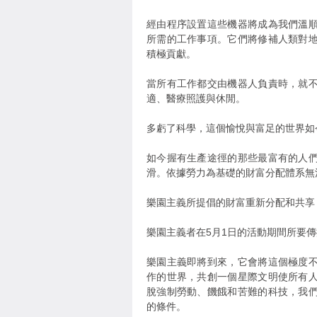
經由程序設置這些機器將成為我們溫
所需的工作事項。它們將修補人類對
積極貢獻。
當所有工作都交由機器人負責時，就
適、醫療照護與休閒。
多虧了科學，這個愉悅與富足的世界如
如今握有生產途徑的那些最富有的人
滑。依據勞力為基礎的財富分配體系無
樂園主義所提倡的財富重新分配和共享
樂園主義者在5月1日的活動期間所要
樂園主義即將到來，它會將這個極度
作的世界，共創一個星際文明使所有
脫強制勞動、饑餓和苦難的科技，我
的條件。