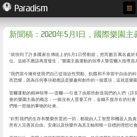
≡
Paradism
新聞稿：2020年5月1日，國際樂園主
“就快到了許多國家在傳統上的5月1日勞動節，然而數百萬名處
位。這絕不應該再度發生，”樂園主義運動的領導人暨雷爾人指導員Jarel
“我們當今擁有使我們自己從強迫性勞動、飢餓和不幸當中自由的
而恐懼，因為任何事項都應該是樂趣和創作的一個選項，這就是樂園
雷爾運動的精神領導──雷爾──引進了由那些創造我們的人們（詳見ra
會的樂園主義的概念：一個沒有人需要工作，金錢不復存在的社會
們唯一想做的事物的社會。
“針對我們的生存和繁榮所需的一切，都能由人工智慧和機器人負責，”
所有人完善其自由、安康以及快樂作為其主軸和唯一目標的理想社會