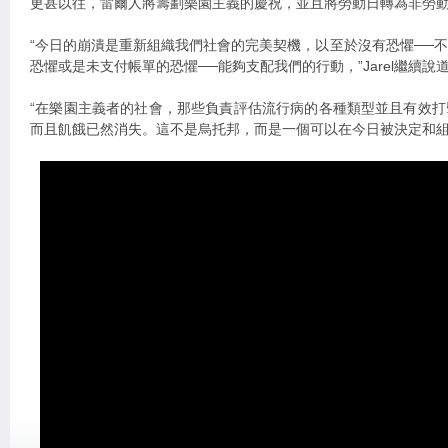
更甚以往，雷爾人將籌劃樂園主義的慶祝，並且將勞動日轉為非勞
“今日的崩潰是重新組織我們社會的完美契機，以至於沒有恐懼──
恐懼或是未支付帳單的恐懼──能夠支配我們的行動，”Jarel繼續說
“在樂園主義者的社會，那些負責評估流行病的各種類型並且有效
而且飢餓已然消失。這不是烏托邦，而是一個可以在今日被決定和組