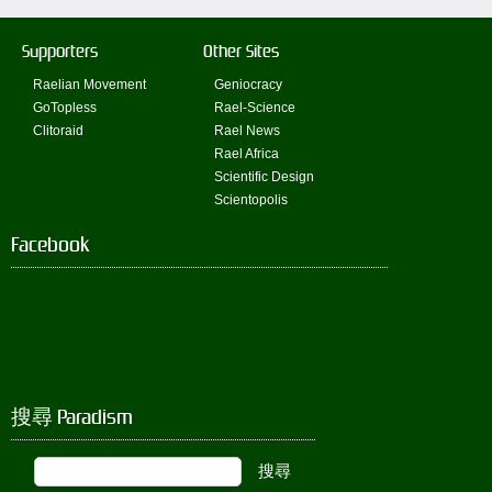
Supporters
Other Sites
Raelian Movement
Geniocracy
GoTopless
Rael-Science
Clitoraid
Rael News
Rael Africa
Scientific Design
Scientopolis
Facebook
搜尋 Paradism