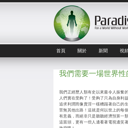
首頁
關於
新聞
視
我們需要一場世界性
我們正經歷人類有史以來最令人振奮
人們實在受夠了！受夠了只為自身利
追求利潤而像賣淫一樣糟蹋著自己的
苦無其他出路！這就是何以世上的每
有意義，而絕非只是聽聽經濟預算一
這當頭，更有一些人邊看著電視邊笑