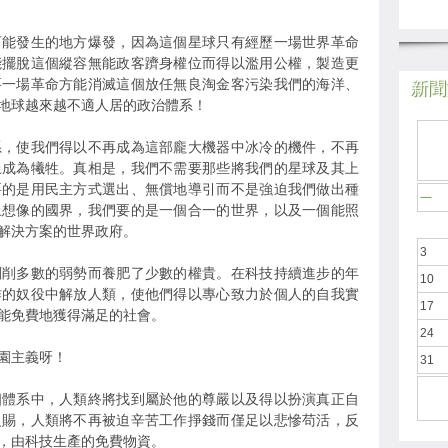
可能發生的地方爆發，因為這個星球只有經歷一場世界革命
能擺脫這個縱容無能政客躋身權位而得以濫用公權，製造更
要一場革命方能消滅這個放任無良淘金客污染我們的海洋、
新聞於
地球越來越不適人居的政治體系！
系，使我們得以不再成為這部龐大機器中冰冷的機件，不再
上成為犧牲。真相是，我們不需要那些將我們的星球及其上
要的是用民主方式選出、無償地導引而不是強迫我們做出種
一
上想像的國界，我們要的是一個合一的世界，以及一個能照
解決方案的世界政府。
3
剝削多數的弱勢而養肥了少數的權貴。在科技持續進步的年
10
作的奴役中解放人類，使他們得以專心致力於個人的自我實
17
能免費地獲得滿足的社會。
24
園主義呀！
31
個體系中，人類終將找到屬於他的尊嚴以及得以扮演真正自
之賜，人類將不再被迫辛苦工作掙錢而僅足以悲慘苟活，反
，由科技生產的免費物資。