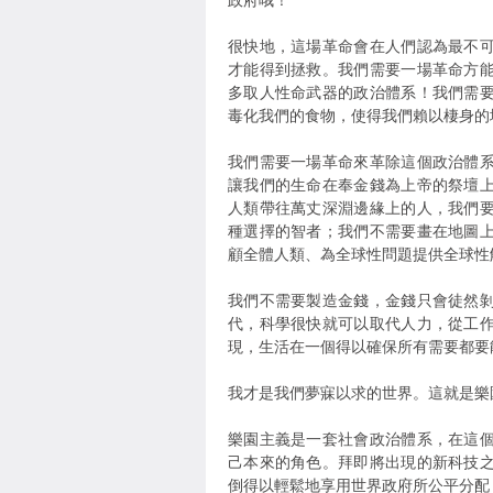
政府哦！
很快地，這場革命會在人們認為最不
才能得到拯救。我們需要一場革命方
多取人性命武器的政治體系！我們需
毒化我們的食物，使得我們賴以棲身的
我們需要一場革命來革除這個政治體
讓我們的生命在奉金錢為上帝的祭壇
人類帶往萬丈深淵邊緣上的人，我們
種選擇的智者；我們不需要畫在地圖
顧全體人類、為全球性問題提供全球性
我們不需要製造金錢，金錢只會徒然
代，科學很快就可以取代人力，從工
現，生活在一個得以確保所有需要都要
我才是我們夢寐以求的世界。這就是樂
樂園主義是一套社會政治體系，在這
己本來的角色。拜即將出現的新科技
倒得以輕鬆地享用世界政府所公平分配