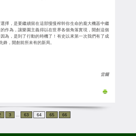
所選擇，是要繼續留在這部慢慢榨幹你生命的龐大機器中繼
質的作為，讓樂園主義得以在世界各個角落實現，開創這個
。因為，是到了行動的時機了！有史以來第一次我們有了成
先鋒，開創前所未有的新局。
雷爾
2
3
...
63
64
65
66