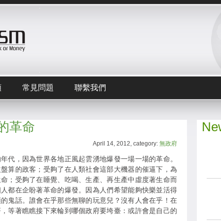
頻
常見問題
聯繫我們
的革命
New
April 14, 2012, category:
無政府
的年代，因為世界各地正風起雲湧地爆發一場一場的革命。
益盤算的政客；受夠了在人類社會這部大機器的催逼下，為
生命；受夠了在睡覺、吃喝、生產、再生產中虛度著生命而
個人都在企盼著革命的爆發。因為人們希望能夠快樂並活得
類的鬼話。誰會在乎那些無聊的玩意兒？沒有人會在乎！在
著，等著瞧瞧接下來輪到哪個政府要垮臺：或許會是自己的