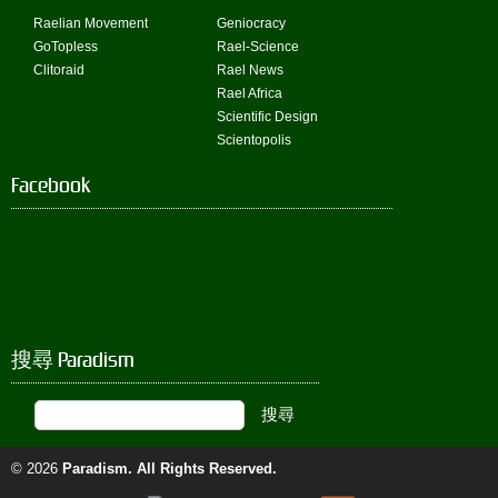
Raelian Movement
Geniocracy
GoTopless
Rael-Science
Clitoraid
Rael News
Rael Africa
Scientific Design
Scientopolis
Facebook
搜尋 Paradism
© 2026
Paradism
. All Rights Reserved.