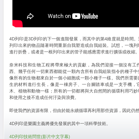
4D列印是3D列印的下一個進階發展，而其中的第4維度就是時間
列印出來的物品隨著時間重新自我塑造或自我組裝。試想，一塊列
進行折疊，或者是一根列印出來的管子能感應需求進行擴張或收縮
奈米科技和生物工程將帶來極大的貢獻，為我們迎接一個沒有工
西、幾乎任何一切東西都能從一顆內含所有自我組裝指令的種子中
像所有的生物都來自於一個小細胞或一顆小種子一樣。我們所需要
生的材料進行生長，像是一棟房子、一台腳踏車或是一支手機，
木、植物和動物一樣；所有的一切都將與大自然間的循環利用巧妙
和使用之後不造成任何汙染與浪費。
即使我們的資源有限，但由於能永續循環再利用那些資源，因此仍
4D列印是樂園主義將優先發展的其中一項科學技術。
4D列印技術問世(影片中文字幕)