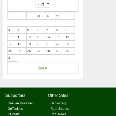
一
二
三
四
五
六
日
1
2
3
4
5
6
7
8
9
10
11
12
13
14
15
16
17
18
19
20
21
22
23
24
25
26
27
28
29
30
31
資料庫
Supporters
Other Sites
Raelian Movement
Geniocracy
GoTopless
Rael-Science
Clitoraid
Rael News