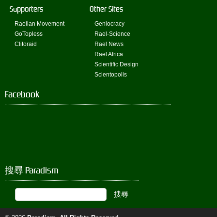
Supporters
Other Sites
Raelian Movement
Geniocracy
GoTopless
Rael-Science
Clitoraid
Rael News
Rael Africa
Scientific Design
Scientopolis
Facebook
搜尋 Paradism