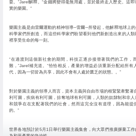
耍。”Jarel解釋。“金錢將變得毫無用處，並於最終走入歷史。這
實的樂園。“
樂園主義是由雷爾運動的精神領導─雷爾─所發起，他解釋地球上
科學家們所創造，而這些科學家們盼望看到他們新創造出來的人類
裡享受生命的每一刻。
“在過渡到這個新社會的期間，科技正逐步接替著我們的工作，
難，”Jarel補充道。“恰恰相反，產量的增益必須重新分配給所
代，因為一切皆為共享，因此不會有人處於匱乏的狀態。。”
對於樂園主義的領導人而言，資本主義與自由市場的根緊緊牽繫著
利可圖，疾病有利可圖，掠奪地球有利可圖，人類的奴隸制和非人
和競爭在在支配著我們的社會，然而這完全沒有道理，因為能提
的。”
世界各地預計於5月1日舉行樂園主義集會，向大眾們推廣摒棄工
為和平產業的急迫性。