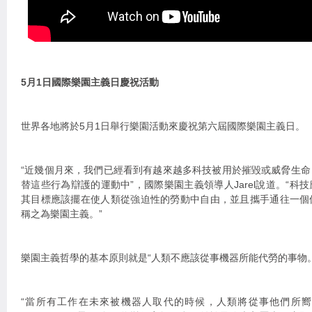
5月1日國際樂園主義日慶祝活動
世界各地將於5月1日舉行樂園活動來慶祝第六屆國際樂園主義日。
“近幾個月來，我們已經看到有越來越多科技被用於摧毀或威脅生
替這些行為辯護的運動中”，國際樂園主義領導人Jarel說道。“科
其目標應該擺在使人類從強迫性的勞動中自由，並且攜手通往一個
稱之為樂園主義。”
樂園主義哲學的基本原則就是“人類不應該從事機器所能代勞的事物。
“當所有工作在未來被機器人取代的時候，人類將從事他們所