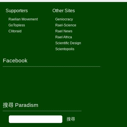
Supporters
Other Sites
Raelian Movement
Geniocracy
GoTopless
Rael-Science
Clitoraid
Rael News
Rael Africa
Scientific Design
Scientopolis
Facebook
搜尋 Paradism