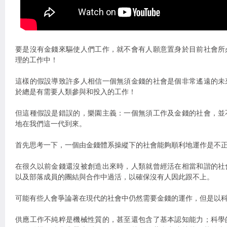
要是沒有金錢來驅使人們工作，就不會有人願意置身於目前社會所
理的工作中！
這樣的假設導致許多人相信一個無須金錢的社會是個非常遙遠的未
於總是有需要人類參與和投入的工作！
但這種假設是錯誤的，樂園主義：一個無須工作及金錢的社會，並
地在我們這一代到來。
首先思考一下，一個由金錢體系操縱下的社會能夠順利地運作是不
在很久以前金錢還沒被創造出來時，人類就曾經活在相當和諧的社
以及部落成員的團結與合作中過活，以確保沒有人因此跟不上。
可能有些人會爭論著在現代的社會中仍然需要金錢的運作，但是以
供應工作不純粹是機械性質的，甚至還包含了基本認知能力；科學