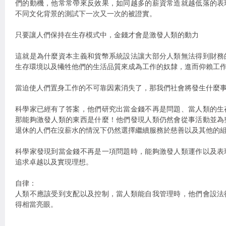
們的動機，他常常帶來反效果，如同越多的薪資常造就越低落的表
不同文化背景的測試下一次又一次的被證實。
只要讓人們保持在生存模式中，金錢才會是激發人類的動力
這就是為什麼資本主義和貨幣系統設法讓大部分人類無法得到財務
生存環境以及犧牲他們的生活品質來成為工作的奴隸，進而仰賴工
當迫使人們置身工作的不可靠因素消失了，那我們社會將發生什麼
科學家已經有了答案，他們研究出當金錢不再是問題、當人類的生
那能夠激發人類的東西是什麼！他們發現人類仍然會從事活動並為
退休的人們在沒薪水的情況下仍然選擇繼續服務於慈善以及其他的
科學家發現到當金錢不再是一項問題時，能夠激發人類運作以及表
追求卓越以及實現理想。
自律：
人類不應該受到支配以及控制，當人類能自我管理時，他們會設法
得相當亮眼。