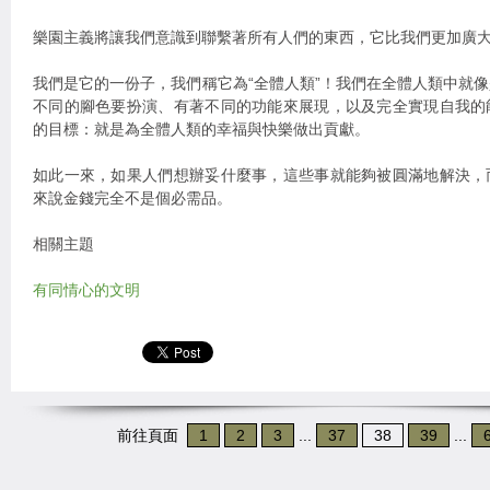
樂園主義將讓我們意識到聯繫著所有人們的東西，它比我們更加廣
我們是它的一份子，我們稱它為“全體人類”！我們在全體人類中就
不同的腳色要扮演、有著不同的功能來展現，以及完全實現自我的
的目標：就是為全體人類的幸福與快樂做出貢獻。
如此一來，如果人們想辦妥什麼事，這些事就能夠被圓滿地解決，
來說金錢完全不是個必需品。
相關主題
有同情心的文明
前往頁面
1
2
3
...
37
38
39
...