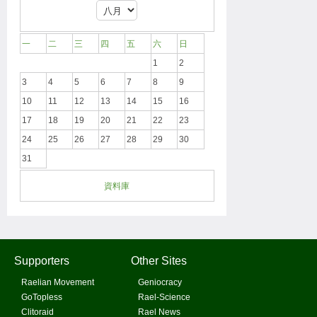
一
二
三
四
五
六
日
1
2
3
4
5
6
7
8
9
10
11
12
13
14
15
16
17
18
19
20
21
22
23
24
25
26
27
28
29
30
31
資料庫
Supporters
Other Sites
Raelian Movement
Geniocracy
GoTopless
Rael-Science
Clitoraid
Rael News